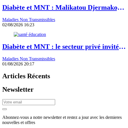
Diabète et MNT : Malikatou Djermakoye
appelle à un partenariat durable avec le
Maladies Non Transmissibles
secteur privé
02/08/2026 16:23
Diabète et MNT : le secteur privé invité à
investir davantage dans la prévention
Maladies Non Transmissibles
01/08/2026 20:17
Articles Récents
Newsletter
Abonnez-vous a notre newsletter et restez a jour avec les dernieres
nouvelles et offres