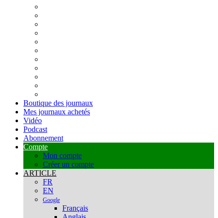
Boutique des journaux
Mes journaux achetés
Vidéo
Podcast
Abonnement
Compte
Mon compte
Créer un compte
ARTICLE
FR
EN
Google
Français
Anglais