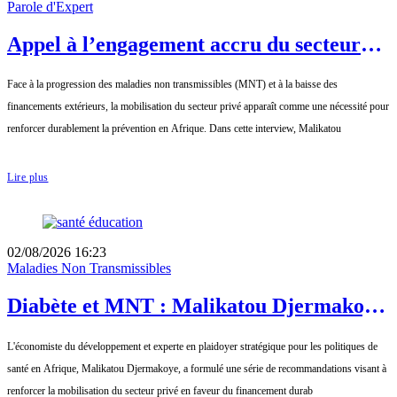
Parole d'Expert
Appel à l’engagement accru du secteur
privé dans la lutte contre les MNT :
Face à la progression des maladies non transmissibles (MNT) et à la baisse des
Interview de Malikatou Djermakoye
financements extérieurs, la mobilisation du secteur privé apparaît comme une nécessité pour
renforcer durablement la prévention en Afrique. Dans cette interview, Malikatou
Lire plus
02/08/2026 16:23
Maladies Non Transmissibles
Diabète et MNT : Malikatou Djermakoye
appelle à un partenariat durable avec le
L'économiste du développement et experte en plaidoyer stratégique pour les politiques de
secteur privé
santé en Afrique, Malikatou Djermakoye, a formulé une série de recommandations visant à
renforcer la mobilisation du secteur privé en faveur du financement durab