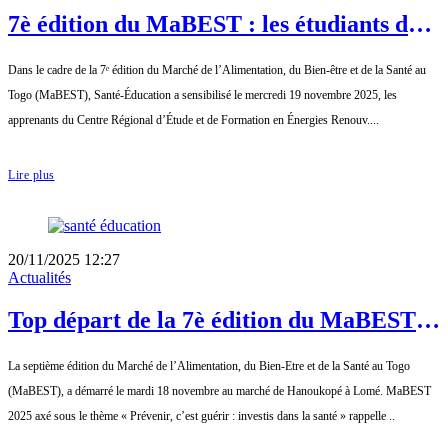
7è édition du MaBEST : les étudiants du
CREFER sensibilisés sur les bonnes
Dans le cadre de la 7ᵉ édition du Marché de l’Alimentation, du Bien-être et de la Santé au
pratiques en santé
Togo (MaBEST), Santé-Éducation a sensibilisé le mercredi 19 novembre 2025, les
apprenants du Centre Régional d’Étude et de Formation en Énergies Renouv....
Lire plus
20/11/2025 12:27
Actualités
Top départ de la 7è édition du MaBEST :
sensibilisation et dépistage des femmes du
La septième édition du Marché de l’Alimentation, du Bien-Etre et de la Santé au Togo
marché de Hanoukopé
(MaBEST), a démarré le mardi 18 novembre au marché de Hanoukopé à Lomé. MaBEST
2025 axé sous le thème « Prévenir, c’est guérir : investis dans la santé » rappelle ..