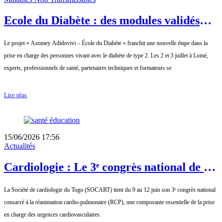
Ecole du Diabète : des modules validés
pour renforcer l'éducation thérapeutique
Le projet « Azomey Adidovivi – École du Diabète » franchit une nouvelle étape dans la
et l'autonomie des patients
prise en charge des personnes vivant avec le diabète de type 2. Les 2 et 3 juillet à Lomé,
experts, professionnels de santé, partenaires techniques et formateurs se
Lire plus
15/06/2026 17:56
Actualités
Cardiologie : Le 3ᵉ congrès national de la
SOCART renforce les capacités des
La Société de cardiologie du Togo (SOCART) tient du 9 au 12 juin son 3ᵉ congrès national
professionnels de santé en réanimation
consacré à la réanimation cardio-pulmonaire (RCP), une composante essentielle de la prise
cardio-pulmonaire
en charge des urgences cardiovasculaires.