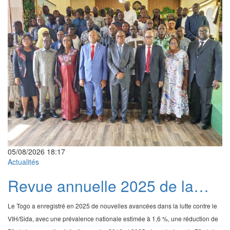
05/08/2026 18:17
Actualités
Revue annuelle 2025 de la
riposte au VIH : les acquis à
Le Togo a enregistré en 2025 de nouvelles avancées dans la lutte contre le
préserver face à la réduction
VIH/Sida, avec une prévalence nationale estimée à 1,6 %, une réduction de