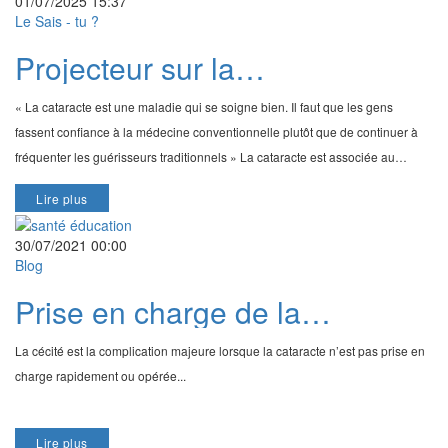
01/07/2025 15:37
Le Sais - tu ?
Projecteur sur la
cataracte/Interview du Pr
« La cataracte est une maladie qui se soigne bien. Il faut que les gens
Patrice Komi Balo, Médecin
fassent confiance à la médecine conventionnelle plutôt que de continuer à
Ophtalmologue à Lomé
fréquenter les guérisseurs traditionnels » La cataracte est associée au
vieillissement, étant la pr...
Lire plus
30/07/2021 00:00
Blog
Prise en charge de la
cataracte/Interview du Pr
La cécité est la complication majeure lorsque la cataracte n’est pas prise en
Patrice Komi Balo,
charge rapidement ou opérée...
Ophtalmologue
Lire plus