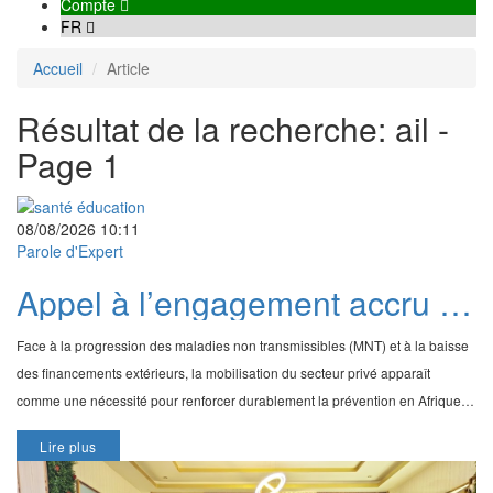
Compte
FR
Accueil
Article
Résultat de la recherche: ail -
Page 1
08/08/2026 10:11
Parole d'Expert
Appel à l’engagement accru du
secteur privé dans la lutte
Face à la progression des maladies non transmissibles (MNT) et à la baisse
contre les MNT : Interview de
des financements extérieurs, la mobilisation du secteur privé apparaît
Malikatou Djermakoye
comme une nécessité pour renforcer durablement la prévention en Afrique.
Dans cette interview, Malikatou
Lire plus