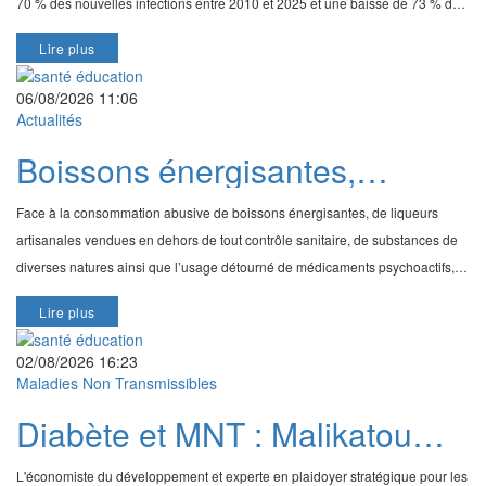
des ressources
70 % des nouvelles infections entre 2010 et 2025 et une baisse de 73 % des
décès liés au Sida. Ces ré
Lire plus
06/08/2026 11:06
Actualités
Boissons énergisantes,
substances nocives et
Face à la consommation abusive de boissons énergisantes, de liqueurs
médicaments détournés : le
artisanales vendues en dehors de tout contrôle sanitaire, de substances de
gouvernement tire la sonnette
diverses natures ainsi que l’usage détourné de médicaments psychoactifs,
constituant une véritable menace
d’alarme
Lire plus
02/08/2026 16:23
Maladies Non Transmissibles
Diabète et MNT : Malikatou
Djermakoye appelle à un
L'économiste du développement et experte en plaidoyer stratégique pour les