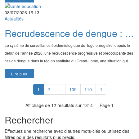
08/07/2026 16:13
Actualités
Recrudescence de dengue : le
ministre Jean-Marie Tessi
Le système de surveillance épidémiologique du Togo enregistre, depuis le
appelle à une vigilance accrue
début de l'année 2026, une recrudescence progressive et préoccupante des
dans le Grand-Lomé
cas de dengue dans la région sanitaire du Grand-Lomé, une situation qui
exige vigilance et précaution, s
Lire plus
1
2
...
109
110
Affichage de 12 résultats sur 1314 — Page 1
Rechercher
Effectuez une recherche avec d'autres mots-clés ou utilisez des
filtres pour des résultats plus précis.