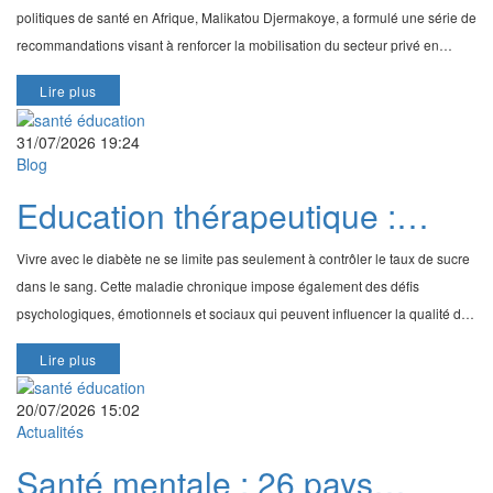
partenariat durable avec le
politiques de santé en Afrique, Malikatou Djermakoye, a formulé une série de
secteur privé
recommandations visant à renforcer la mobilisation du secteur privé en
faveur du financement durab
Lire plus
31/07/2026 19:24
Blog
Education thérapeutique :
mieux gérer le stress pour
Vivre avec le diabète ne se limite pas seulement à contrôler le taux de sucre
mieux vivre avec le diabète
dans le sang. Cette maladie chronique impose également des défis
psychologiques, émotionnels et sociaux qui peuvent influencer la qualité de
vie des patients et leur capaci
Lire plus
20/07/2026 15:02
Actualités
Santé mentale : 26 pays