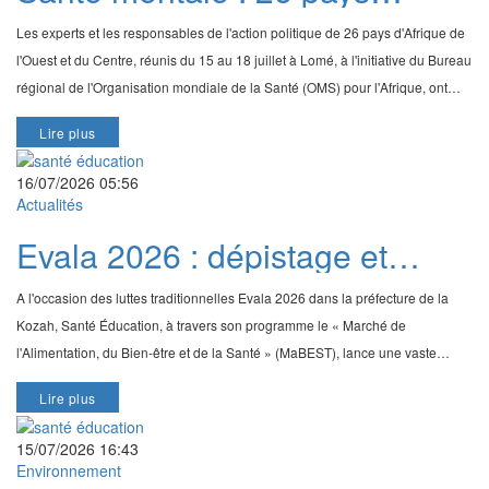
d'Afrique de l'Ouest et du
Les experts et les responsables de l'action politique de 26 pays d'Afrique de
Centre s'engagent à accélérer
l'Ouest et du Centre, réunis du 15 au 18 juillet à Lomé, à l'initiative du Bureau
les réformes d'ici 2030
régional de l'Organisation mondiale de la Santé (OMS) pour l'Afrique, ont
réaffirmé leur e
Lire plus
16/07/2026 05:56
Actualités
Evala 2026 : dépistage et
promotion de la santé avec
A l'occasion des luttes traditionnelles Evala 2026 dans la préfecture de la
Santé-Education et le MaBEST
Kozah, Santé Éducation, à travers son programme le « Marché de
l'Alimentation, du Bien-être et de la Santé » (MaBEST), lance une vaste
campagne communautaire de dépistage gra
Lire plus
15/07/2026 16:43
Environnement