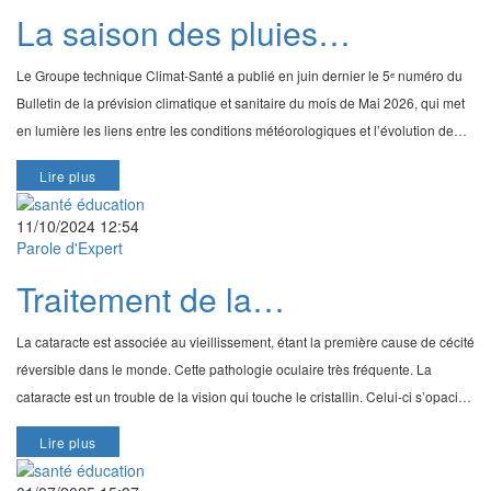
La saison des pluies
s'accompagne d'une hausse
Le Groupe technique Climat-Santé a publié en juin dernier le 5ᵉ numéro du
des cas de paludisme
Bulletin de la prévision climatique et sanitaire du mois de Mai 2026, qui met
en lumière les liens entre les conditions météorologiques et l’évolution de
plusieurs maladies cli
Lire plus
11/10/2024 12:54
Parole d'Expert
Traitement de la
cataracte/Interview du Pr
La cataracte est associée au vieillissement, étant la première cause de cécité
Patrice Komi Balo, Médecin
réversible dans le monde. Cette pathologie oculaire très fréquente. La
Ophtalmologue à Lomé
cataracte est un trouble de la vision qui touche le cristallin. Celui-ci s’opacifie
et empêche les r
Lire plus