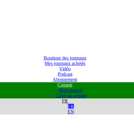
Boutique des journaux
Mes journaux achetés
Vidéo
Podcast
Abonnement
Compte
Mon compte
Créer un compte
FR
FR
EN