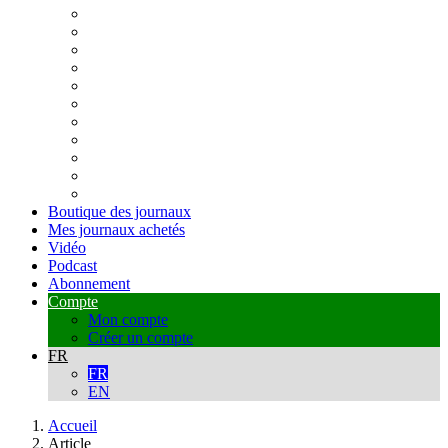
Boutique des journaux
Mes journaux achetés
Vidéo
Podcast
Abonnement
Compte
Mon compte
Créer un compte
FR
FR
EN
Accueil
Article