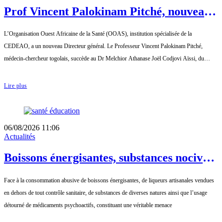
Prof Vincent Palokinam Pitché, nouveau
Directeur général de l’OOAS
L’Organisation Ouest Africaine de la Santé (OOAS), institution spécialisée de la
CEDEAO, a un nouveau Directeur général. Le Professeur Vincent Palokinam Pitché,
médecin-chercheur togolais, succède au Dr Melchior Athanase Joël Codjovi Aïssi, du
Béni..
Lire plus
06/08/2026 11:06
Actualités
Boissons énergisantes, substances nocives
et médicaments détournés : le
Face à la consommation abusive de boissons énergisantes, de liqueurs artisanales vendues
gouvernement tire la sonnette d’alarme
en dehors de tout contrôle sanitaire, de substances de diverses natures ainsi que l’usage
détourné de médicaments psychoactifs, constituant une véritable menace