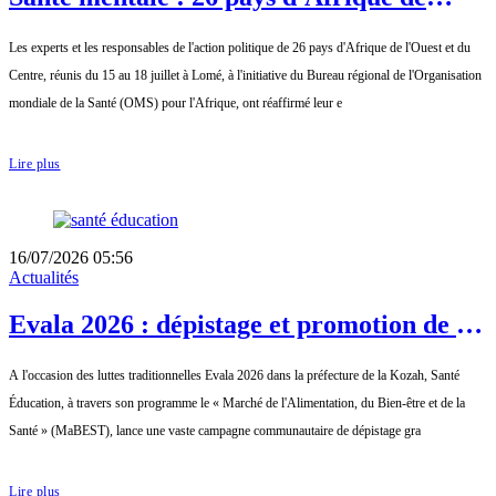
l'Ouest et du Centre s'engagent à
Les experts et les responsables de l'action politique de 26 pays d'Afrique de l'Ouest et du
accélérer les réformes d'ici 2030
Centre, réunis du 15 au 18 juillet à Lomé, à l'initiative du Bureau régional de l'Organisation
mondiale de la Santé (OMS) pour l'Afrique, ont réaffirmé leur e
Lire plus
16/07/2026 05:56
Actualités
Evala 2026 : dépistage et promotion de la
santé avec Santé-Education et le MaBEST
A l'occasion des luttes traditionnelles Evala 2026 dans la préfecture de la Kozah, Santé
Éducation, à travers son programme le « Marché de l'Alimentation, du Bien-être et de la
Santé » (MaBEST), lance une vaste campagne communautaire de dépistage gra
Lire plus