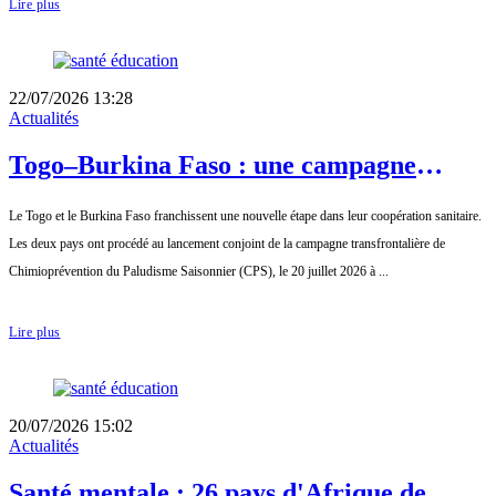
Lire plus
22/07/2026 13:28
Actualités
Togo–Burkina Faso : une campagne
transfrontalière pour renforcer la lutte
Le Togo et le Burkina Faso franchissent une nouvelle étape dans leur coopération sanitaire.
contre le paludisme saisonnier
Les deux pays ont procédé au lancement conjoint de la campagne transfrontalière de
Chimioprévention du Paludisme Saisonnier (CPS), le 20 juillet 2026 à ...
Lire plus
20/07/2026 15:02
Actualités
Santé mentale : 26 pays d'Afrique de