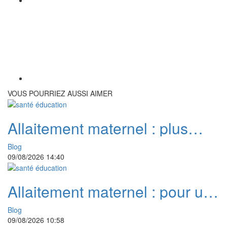
VOUS POURRIEZ AUSSI AIMER
Allaitement maternel : plus
qu’un mode d’alimentation, un
Blog
investissement pour la vie
09/08/2026 14:40
Allaitement maternel : pour un
départ durable dans la vie
Blog
09/08/2026 10:58